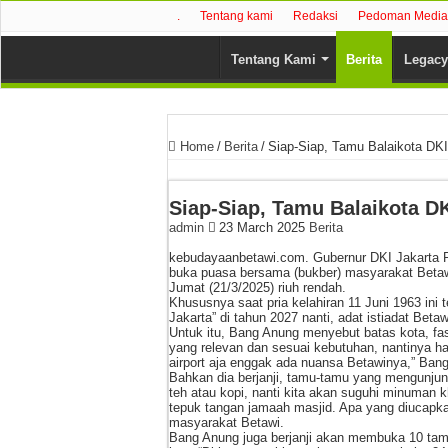
.
Tentang kami
Redaksi
Pedoman Media 
Tentang Kami
Berita
Legacy
Home
/
Berita
/
Siap-Siap, Tamu Balaikota DKI
Siap-Siap, Tamu Balaikota DK
admin
23 March 2025
Berita
kebudayaanbetawi.com. Gubernur DKI Jakarta
buka puasa bersama (bukber) masyarakat Betawi
Jumat (21/3/2025) riuh rendah.
Khususnya saat pria kelahiran 11 Juni 1963 in
Jakarta” di tahun 2027 nanti, adat istiadat Beta
Untuk itu, Bang Anung menyebut batas kota, fas
yang relevan dan sesuai kebutuhan, nantinya h
airport aja enggak ada nuansa Betawinya,” Ban
Bahkan dia berjanji, tamu-tamu yang mengunjungi
teh atau kopi, nanti kita akan suguhi minuman k
tepuk tangan jamaah masjid. Apa yang diucapkan
masyarakat Betawi.
Bang Anung juga berjanji akan membuka 10 tama