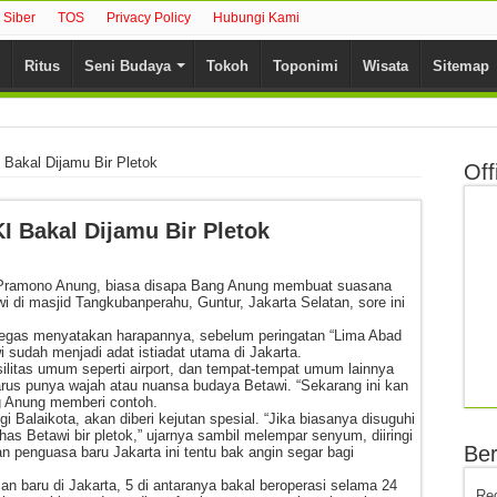
Siber
TOS
Privacy Policy
Hubungi Kami
Ritus
Seni Budaya
Tokoh
Toponimi
Wisata
Sitemap
 Bakal Dijamu Bir Pletok
Off
I Bakal Dijamu Bir Pletok
 Pramono Anung, biasa disapa Bang Anung membuat suasana
 di masjid Tangkubanperahu, Guntur, Jakarta Selatan, sore ini
i tegas menyatakan harapannya, sebelum peringatan “Lima Abad
wi sudah menjadi adat istiadat utama di Jakarta.
ilitas umum seperti airport, dan tempat-tempat umum lainnya
arus punya wajah atau nuansa budaya Betawi. “Sekarang ini kan
g Anung memberi contoh.
 Balaikota, akan diberi kejutan spesial. “Jika biasanya disuguhi
has Betawi bir pletok,” ujarnya sambil melempar senyum, diiringi
Ber
 penguasa baru Jakarta ini tentu bak angin segar bagi
n baru di Jakarta, 5 di antaranya bakal beroperasi selama 24
Re