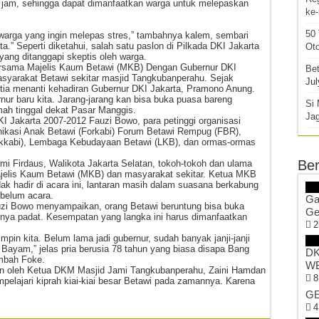
4 jam, sehingga dapat dimanfaatkan warga untuk melepaskan
ke
50
t warga yang ingin melepas stres,” tambahnya kalem, sembari
a.” Seperti diketahui, salah satu paslon di Pilkada DKI Jakarta
Oto
ang ditanggapi skeptis oleh warga.
Bersama Majelis Kaum Betawi (MKB) Dengan Gubernur DKI
Bet
 masyarakat Betawi sekitar masjid Tangkubanperahu. Sejak
Jul
ia menanti kehadiran Gubernur DKI Jakarta, Pramono Anung.
ur baru kita. Jarang-jarang kan bisa buka puasa bareng
Si 
mah tinggal dekat Pasar Manggis.
Ja
KI Jakarta 2007-2012 Fauzi Bowo, para petinggi organisasi
ikasi Anak Betawi (Forkabi) Forum Betawi Rempug (FBR),
kkabi), Lembaga Kebudayaan Betawi (LKB), dan ormas-ormas
Ber
mi Firdaus, Walikota Jakarta Selatan, tokoh-tokoh dan ulama
Majelis Kaum Betawi (MKB) dan masyarakat sekitar. Ketua MKB
dak hadir di acara ini, lantaran masih dalam suasana berkabung
ebelum acara.
Ga
zi Bowo menyampaikan, orang Betawi beruntung bisa buka
Ge
nya padat. Kesempatan yang langka ini harus dimanfaatkan
2
mpin kita. Belum lama jadi gubernur, sudah banyak janji-janji
 Bayam,” jelas pria berusia 78 tahun yang biasa disapa Bang
DK
ambah Foke.
WB
an oleh Ketua DKM Masjid Jami Tangkubanperahu, Zaini Hamdan
8
lajari kiprah kiai-kiai besar Betawi pada zamannya. Karena
GE
4