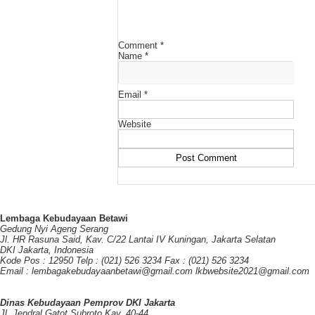
Comment
*
Name
*
Email
*
Website
Lembaga Kebudayaan Betawi
Gedung Nyi Ageng Serang
Jl. HR Rasuna Said, Kav. C/22 Lantai IV Kuningan, Jakarta Selatan
DKI Jakarta, Indonesia
Kode Pos : 12950 Telp : (021) 526 3234 Fax : (021) 526 3234
Email : lembagakebudayaanbetawi@gmail.com lkbwebsite2021@gmail.com
Dinas Kebudayaan Pemprov DKI Jakarta
Jl. Jendral Gatot Subroto Kav. 40-44