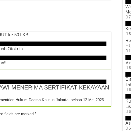
Wi
Me
7
Ke
6
 HUT ke-50 LKB
Re
HU
ah Otokritik
1
Vi
an!!
6
El
Ta
WI MENERIMA SERTIFIKAT KEKAYAAN
6
mentrian Hukum Daerah Khusus Jakarta, selasa 12 Mei 2026.
Ku
Li
6
ed fields are marked
*
As
6