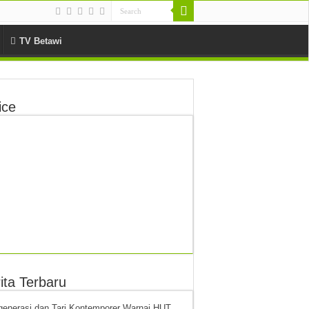
TV Betawi
ice
ita Terbaru
generasi dan Tari Kontemporer Warnai HUT