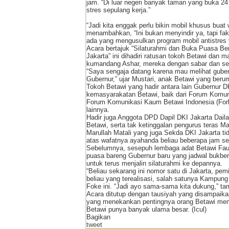
jam. “Di luar negeri banyak taman yang buka 2
stres sepulang kerja.”
“Jadi kita enggak perlu bikin mobil khusus bua
menambahkan, “Ini bukan menyindir ya, tapi fakt
ada yang mengusulkan program mobil antistres y
Acara bertajuk “Silaturahmi dan Buka Puasa 
Jakarta” ini dihadiri ratusan tokoh Betawi dan
kumandang Ashar, mereka dengan sabar dan set
“Saya sengaja datang karena mau melihat gubern
Gubernur,” ujar Mustari, anak Betawi yang beru
Tokoh Betawi yang hadir antara lain Gubernur D
kemasyarakatan Betawi, baik dari Forum Komun
Forum Komunikasi Kaum Betawi Indonesia (For
lainnya.
Hadir juga Anggota DPD Dapil DKI Jakarta Daila
Betawi, serta tak ketinggalan pengurus teras 
Marullah Matali yang juga Sekda DKI Jakarta ti
atas wafatnya ayahanda beliau beberapa jam s
Sebelumnya, sesepuh lembaga adat Betawi Fau
puasa bareng Gubernur baru yang jadwal bukber
untuk terus menjalin silaturahmi ke depannya.
“Beliau sekarang ini nomor satu di Jakarta, pemi
beliau yang terealisasi, salah satunya Kampung
Foke ini. “Jadi ayo sama-sama kita dukung,” t
Acara ditutup dengan tausiyah yang disampaik
yang menekankan pentingnya orang Betawi mempe
Betawi punya banyak ulama besar. (Icul)
Bagikan
tweet