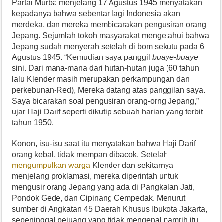
Partai Murba menjelang 17 Agustus 1945 menyatakan
kepadanya bahwa sebentar lagi Indonesia akan
merdeka, dan mereka membicarakan pengusiran orang
Jepang. Sejumlah tokoh masyarakat mengetahui bahwa
Jepang sudah menyerah setelah di bom sekutu pada 6
Agustus 1945. “Kemudian saya panggil
buaye-buaye
sini. Dari mana-mana dari hutan-hutan juga (60 tahun
lalu Klender masih merupakan perkampungan dan
perkebunan-Red), Mereka datang atas panggilan saya.
Saya bicarakan soal pengusiran orang-orng Jepang,”
ujar Haji Darif seperti dikutip sebuah harian yang terbit
tahun 1950.
Konon, isu-isu saat itu menyatakan bahwa Haji Darif
orang kebal, tidak mempan dibacok. Setelah
mengumpulkan warga
Klender dan sekitarnya
menjelang proklamasi, mereka diperintah untuk
mengusir orang Jepang yang ada di Pangkalan Jati,
Pondok Gede, dan Cipinang Cempedak. Menurut
sumber di Angkatan 45 Daerah Khusus Ibukota Jakarta,
sepeninggal pejuang yang tidak mengenal pamrih itu,