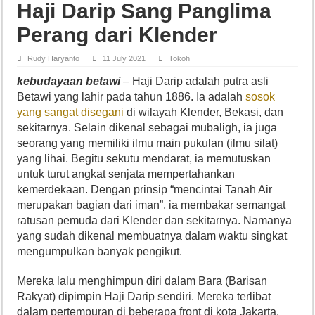
Haji Darip Sang Panglima
Perang dari Klender
Rudy Haryanto
11 July 2021
Tokoh
kebudayaan betawi
– Haji Darip adalah putra asli
Betawi yang lahir pada tahun 1886. Ia adalah
sosok
yang sangat disegani
di wilayah Klender, Bekasi, dan
sekitarnya. Selain dikenal sebagai mubaligh, ia juga
seorang yang memiliki ilmu main pukulan (ilmu silat)
yang lihai. Begitu sekutu mendarat, ia memutuskan
untuk turut angkat senjata mempertahankan
kemerdekaan. Dengan prinsip “mencintai Tanah Air
merupakan bagian dari iman”, ia membakar semangat
ratusan pemuda dari Klender dan sekitarnya. Namanya
yang sudah dikenal membuatnya dalam waktu singkat
mengumpulkan banyak pengikut.
Mereka lalu menghimpun diri dalam Bara (Barisan
Rakyat) dipimpin Haji Darip sendiri. Mereka terlibat
dalam pertempuran di beberapa front di kota Jakarta.