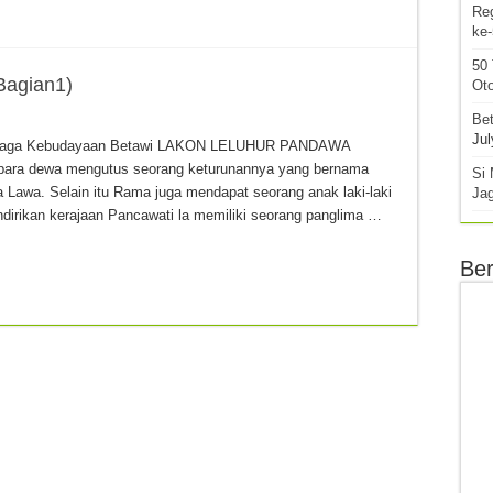
Re
ke
50
agian1)
Oto
Bet
Jul
embaga Kebudayaan Betawi LAKON LELUHUR PANDAWA
t para dewa mengutus seorang keturunannya yang bernama
Si 
Lawa. Selain itu Rama juga mendapat seorang anak laki-laki
Ja
rikan kerajaan Pancawati la memiliki seorang panglima …
Ber