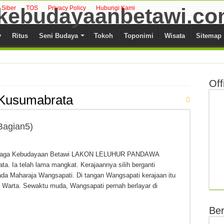
Siber
TOS
Privacy Policy
Hubungi Kami
y
Ritus
Seni Budaya
Tokoh
Toponimi
Wisata
Sitemap
Off
Kusumabrata
agian5)
embaga Kebudayaan Betawi LAKON LELUHUR PANDAWA
a. Ia telah lama mangkat. Kerajaannya silih berganti
da Maharaja Wangsapati. Di tangan Wangsapati kerajaan itu
an Warta. Sewaktu muda, Wangsapati pernah berlayar di
Ber