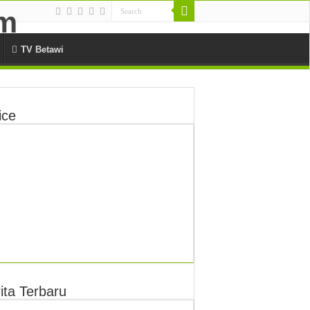
TV Betawi
ice
ita Terbaru