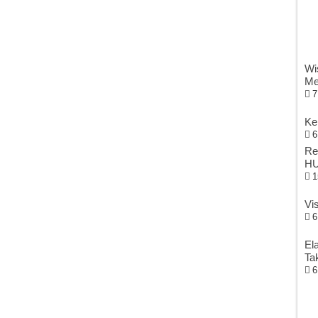
Wi
Me
7
Ke
6
Re
HU
1
Vi
6
El
Ta
6