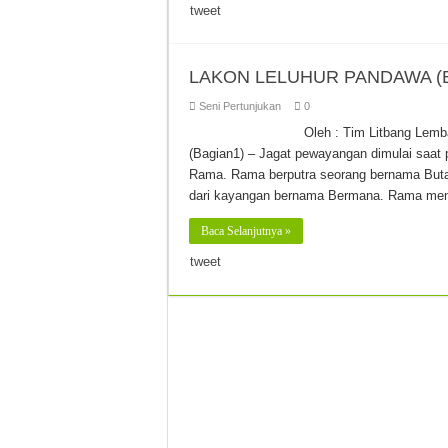
tweet
LAKON LELUHUR PANDAWA (B
Seni Pertunjukan
0
Oleh : Tim Litbang L
(Bagian1) – Jagat pewayangan dimulai saa
Rama. Rama berputra seorang bernama Buta 
dari kayangan bernama Bermana. Rama mendi
Baca Selanjutnya »
tweet