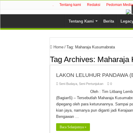
.
Tentang kami
Redaksi
Pedoman Media 
Tentang Kami
Berita
Legac
Home
/
Tag:
Maharaja Kusumabrata
Tag Archives:
Maharaja 
LAKON LELUHUR PANDAWA (B
Seni Budaya
,
Seni Pertunjukan
0
Oleh : Tim Litbang L
(Bagian5) – Tersebutlah Maharaja Kusumabrat
dipegang oleh para keturunannya. Sampai pa
kian jaya, namanya pun diganti jadi Keraja
Bengawan …
Baca Selanjutnya »