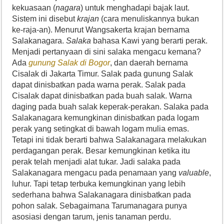
kekuasaan (
nagara
) untuk menghadapi bajak laut.
Sistem ini disebut
krajan
(cara menuliskannya bukan
ke-raja-an). Menurut Wangsakerta krajan bernama
Salakanagara.
Salaka
bahasa Kawi yang berarti perak.
Menjadi pertanyaan di sini salaka mengacu kemana?
Ada
gunung Salak di Bogor
, dan daerah bernama
Cisalak di Jakarta Timur. Salak pada gunung Salak
dapat dinisbatkan pada warna perak. Salak pada
Cisalak dapat dinisbatkan pada buah salak. Warna
daging pada buah salak keperak-perakan. Salaka pada
Salakanagara kemungkinan dinisbatkan pada logam
perak yang setingkat di bawah logam mulia emas.
Tetapi ini tidak berarti bahwa Salakanagara melakukan
perdagangan perak. Besar kemungkinan ketika itu
perak telah menjadi alat tukar. Jadi salaka pada
Salakanagara mengacu pada penamaan yang
valuable
,
luhur. Tapi tetap terbuka kemungkinan yang lebih
sederhana bahwa Salakanagara dinisbatkan pada
pohon salak. Sebagaimana Tarumanagara punya
asosiasi dengan tarum, jenis tanaman perdu.