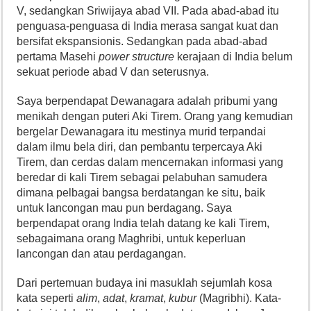
V, sedangkan Sriwijaya abad VII. Pada abad-abad itu
penguasa-penguasa di India merasa sangat kuat dan
bersifat ekspansionis. Sedangkan pada abad-abad
pertama Masehi
power structure
kerajaan di India belum
sekuat periode abad V dan seterusnya.
Saya berpendapat Dewanagara adalah pribumi yang
menikah dengan puteri Aki Tirem. Orang yang kemudian
bergelar Dewanagara itu mestinya murid terpandai
dalam ilmu bela diri, dan pembantu terpercaya Aki
Tirem, dan cerdas dalam mencernakan informasi yang
beredar di kali Tirem sebagai pelabuhan samudera
dimana pelbagai bangsa berdatangan ke situ, baik
untuk lancongan mau pun berdagang. Saya
berpendapat orang India telah datang ke kali Tirem,
sebagaimana orang Maghribi, untuk keperluan
lancongan dan atau perdagangan.
Dari pertemuan budaya ini masuklah sejumlah kosa
kata seperti
alim
,
adat
,
kramat
,
kubur
(Magribhi). Kata-