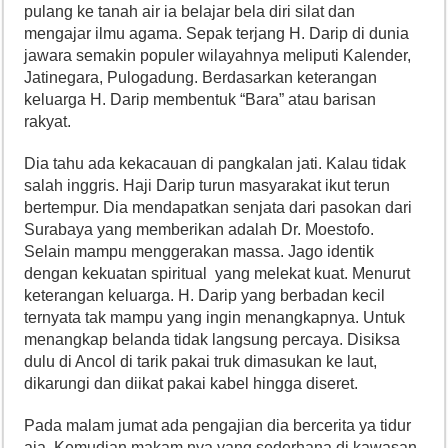
pulang ke tanah air ia belajar bela diri silat dan
mengajar ilmu agama. Sepak terjang H. Darip di dunia
jawara semakin populer wilayahnya meliputi Kalender,
Jatinegara, Pulogadung. Berdasarkan keterangan
keluarga H. Darip membentuk “Bara” atau barisan
rakyat.
Dia tahu ada kekacauan di pangkalan jati. Kalau tidak
salah inggris. Haji Darip turun masyarakat ikut terun
bertempur. Dia mendapatkan senjata dari pasokan dari
Surabaya yang memberikan adalah Dr. Moestofo.
Selain mampu menggerakan massa. Jago identik
dengan kekuatan spiritual yang melekat kuat. Menurut
keterangan keluarga. H. Darip yang berbadan kecil
ternyata tak mampu yang ingin menangkapnya. Untuk
menangkap belanda tidak langsung percaya. Disiksa
dulu di Ancol di tarik pakai truk dimasukan ke laut,
dikarungi dan diikat pakai kabel hingga diseret.
Pada malam jumat ada pengajian dia bercerita ya tidur
aja. Kemudian makam nya yang sederhana di kawasan