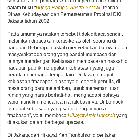
seolah-olah terpendam. Artikel ini pernah diterbitkan
dalam buku
“
Bunga Rampai Sastra Betawi
”
tebitan
Dinas Kebudayaan dan Permuseuman Propinsi DKI
Jakarta tahun 2002.
Pada umumnya naskah tersebut tidak dibaca sendiri,
melainkan dibacakan keras-keras oleh seorang di
hadapan Beberapa naskah menyebutkan bahwa dalam
masyarakat ada orang yang pandai membaca dan
lainnya mendengar. Kebiasaan membacakan naskah di
hadapan publik merupakan kebiasaan yang juga
berada di berbagai tempat lain. Di Jawa terdapat
kebiasaan “macapat” biasanya di daerah penulis, di
masa orang baru melahirkan, untuk menemani tuan
rumah yang harus berhati-hati menghadapi bahaya
yang mungkin mengancam anak bayinya. Di Lombok
terdapat kebiasaan yang sama dengan nama
“mabasan”, yaitu membaca
Hikayat Amir Hamzah
yang
dilakukan dalam berbagai upacara.
Di Jakarta dari Hikayat Ken Tambuhan diceritakan