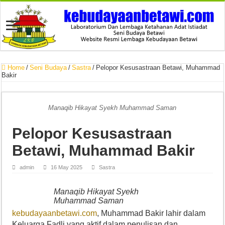
Home
/
Seni Budaya
/
Sastra
/
Pelopor Kesusastraan Betawi, Muhammad
Bakir
Manaqib Hikayat Syekh Muhammad Saman
Pelopor Kesusastraan
Betawi, Muhammad Bakir
admin
16 May 2025
Sastra
Manaqib Hikayat Syekh
Muhammad Saman
kebudayaanbetawi.com
, Muhammad Bakir lahir dalam
Keluarga Fadli yang aktif dalam penulisan dan