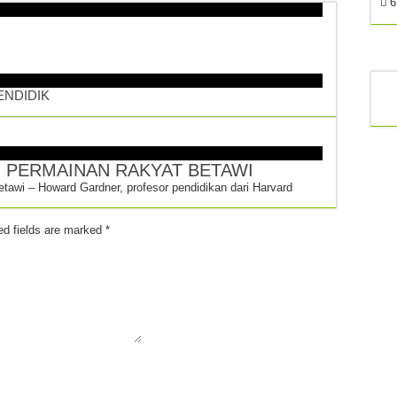
6
ENDIDIK
 PERMAINAN RAKYAT BETAWI
wi – Howard Gardner, profesor pendidikan dari Harvard
ed fields are marked
*