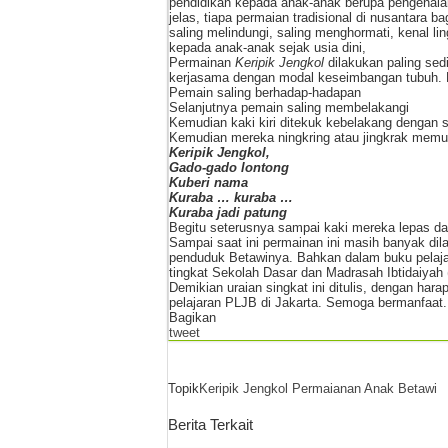
pendidikan kepada anak-anak berupa pengenalan
jelas, tiapa permaian tradisional di nusantara ba
saling melindungi, saling menghormati, kenal lin
kepada anak-anak sejak usia dini,
Permainan
Keripik Jengkol
dilakukan paling sed
kerjasama dengan modal keseimbangan tubuh.
Pemain saling berhadap-hadapan
Selanjutnya pemain saling membelakangi
Kemudian kaki kiri ditekuk kebelakang dengan s
Kemudian mereka ningkring atau jingkrak mem
Keripik Jengkol,
Gado-gado lontong
Kuberi nama
Kuraba … kuraba …
Kuraba jadi patung
Begitu seterusnya sampai kaki mereka lepas dar
Sampai saat ini permainan ini masih banyak dil
penduduk Betawinya. Bahkan dalam buku pelaja
tingkat Sekolah Dasar dan Madrasah Ibtidaiyah (S
Demikian uraian singkat ini ditulis, dengan h
pelajaran PLJB di Jakarta. Semoga bermanfaat
Bagikan
tweet
Topik
Keripik Jengkol
Permaianan Anak Betawi
Berita Terkait