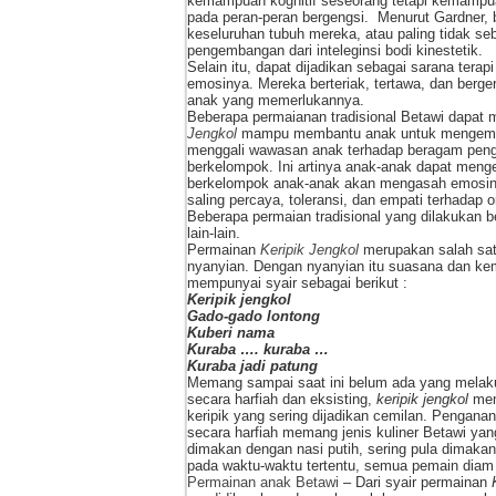
kemampuan kognitif seseorang tetapi kemampuan
pada peran-peran bergengsi. Menurut Gardner
keseluruhan tubuh mereka, atau paling tidak 
pengembangan dari inteleginsi bodi kinestetik.
Selain itu, dapat dijadikan sebagai sarana ter
emosinya. Mereka berteriak, tertawa, dan berger
anak yang memerlukannya.
Beberapa permaianan tradisional Betawi dapat
Jengkol
mampu membantu anak untuk mengemban
menggali wawasan anak terhadap beragam penge
berkelompok. Ini artinya anak-anak dapat men
berkelompok anak-anak akan mengasah emosinya
saling percaya, toleransi, dan empati terhadap
Beberapa permaian tradisional yang dilakukan 
lain-lain.
Permainan
Keripik Jengkol
merupakan salah sat
nyanyian. Dengan nyanyian itu suasana dan kem
mempunyai syair sebagai berikut :
Keripik jengkol
Gado-gado lontong
Kuberi nama
Kuraba …. kuraba …
Kuraba jadi patung
Memang sampai saat ini belum ada yang melakuka
secara harfiah dan eksisting,
keripik jengkol
mem
keripik yang sering dijadikan cemilan. Pengana
secara harfiah memang jenis kuliner Betawi yan
dimakan dengan nasi putih, sering pula dimakan
pada waktu-waktu tertentu, semua pemain diam t
Permainan anak Betawi
– Dari syair permainan