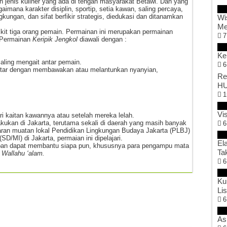
 jenis kuliner yang ada di tengah masyarakat Betawi. Dan yang
gaimana karakter disiplin, sportip, setia kawan, saling percaya,
gkungan, dan sifat berfikir strategis, diedukasi dan ditanamkan
Wi
Me
ikit tiga orang pemain. Permainan ini merupakan permainan
7
 Permainan
Keripik Jengkol
diawali dengan :
Ke
aling mengait antar pemain.
6
utar dengan membawakan atau melantunkan nyanyian,
Re
HU
1
Vi
i kaitan kawannya atau setelah mereka lelah.
akukan di Jakarta, terutama sekali di daerah yang masih banyak
6
ran muatan lokal Pendidikan Lingkungan Budaya Jakarta (PLBJ)
D/MI) di Jakarta, permaian ini dipelajari.
El
arapan dapat membantu siapa pun, khususnya para pengampu mata
Ta
.
Wallahu ‘alam.
6
Ku
Li
6
As