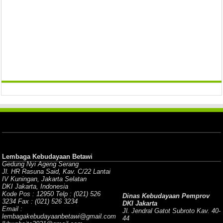
Lembaga Kebudayaan Betawi
Gedung Nyi Ageng Serang
Jl. HR Rasuna Said, Kav. C/22 Lantai
IV Kuningan, Jakarta Selatan
DKI Jakarta, Indonesia
Kode Pos : 12950 Telp : (021) 526
Dinas Kebudayaan Pemprov
3234 Fax : (021) 526 3234
DKI Jakarta
Email :
Jl. Jendral Gatot Subroto Kav. 40-
lembagakebudayaanbetawi@gmail.com
44