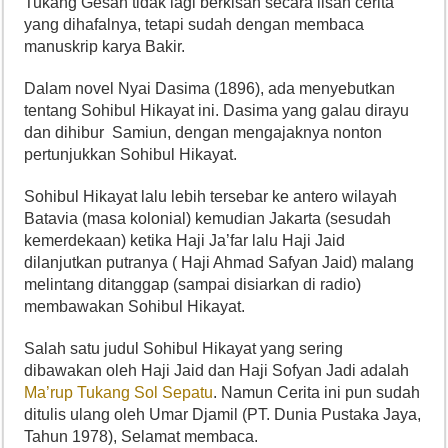
Tukang Gesah tidak lagi berkisah secara lisan cerita
yang dihafalnya, tetapi sudah dengan membaca
manuskrip karya Bakir.
Dalam novel Nyai Dasima (1896), ada menyebutkan
tentang Sohibul Hikayat ini. Dasima yang galau dirayu
dan dihibur Samiun, dengan mengajaknya nonton
pertunjukkan Sohibul Hikayat.
Sohibul Hikayat lalu lebih tersebar ke antero wilayah
Batavia (masa kolonial) kemudian Jakarta (sesudah
kemerdekaan) ketika Haji Ja’far lalu Haji Jaid
dilanjutkan putranya ( Haji Ahmad Safyan Jaid) malang
melintang ditanggap (sampai disiarkan di radio)
membawakan Sohibul Hikayat.
Salah satu judul Sohibul Hikayat yang sering
dibawakan oleh Haji Jaid dan Haji Sofyan Jadi adalah
Ma’rup Tukang Sol Sepatu
. Namun Cerita ini pun sudah
ditulis ulang oleh Umar Djamil (PT. Dunia Pustaka Jaya,
Tahun 1978), Selamat membaca.