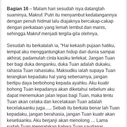
Bagian 16
– Malam hari sesudah isya datanglah
suaminya, Makruf. Putri itu menyambut kedatangannya
dengan penuh hidmat lalu diajaknya bercakap-cakap
dengan perkataan yang lemah lembut dan manis,
sehingga Makruf menjadi tergila-gila olehnya.
Sesudah itu berkatalah ia, “Hai kekasih pujaan hatiku,
tempat aku menggantungkan hidup dari dunia sampai
akhirat, padamulah cinta kasiku terlekat. Jangan Tuan
ber bagi duka denganku, duka Tuan adalah dukaku,
rahasia Tuan rahasiaku. Maksudku ialah supaya Tuan
terangkan kepadaku hal yang sebenarnya, jangan
bertipu daya berbohong kepada ayahku. Aku kuatir
bohong Tuan kepadanya akan diketahui sebelum aku
dapat menemukan jalan lepas bagi Tuan, maka tentu
Tuan akan celaka dan kecelakaan Tuan adalah
kecelakaanku juga….. Sebab itu berkata benar lah Tuan
kepadaku, jangan berahasia, jangan Tuan kuatir akan
kesetiaanku. Aku berjanji akan menolong … Lama
sudah Tuan mengatakan bahwa Tuan saudagar,