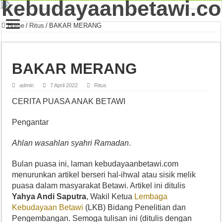
Home
/
Ritus
/
BAKAR MERANG
BAKAR MERANG
admin
7 April 2022
Ritus
CERITA PUASA ANAK BETAWI
Pengantar
Ahlan wasahlan syahri Ramadan
.
Bulan puasa ini, laman kebudayaanbetawi.com
menurunkan artikel berseri hal-ihwal atau sisik melik
puasa dalam masyarakat Betawi. Artikel ini ditulis
Yahya Andi Saputra
, Wakil Ketua
Lembaga
Kebudayaan Betawi
(LKB) Bidang Penelitian dan
Pengembangan. Semoga tulisan ini (ditulis dengan