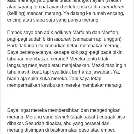
atau merangnya dipakai untuk
terangan
ayam
(wadah
atau sarang tempat ayam bertelur) maka dia
ider-ideran
(keliling) mencari merang. Ya datang ke rumah encang,
encing atau siapa saja yang punya merang.
Empok saya dan adik-adiknya Marfu’ah dan Masfiah,
pagi-pagi sudah bikin
tabunan
(semacam api unggun).
Pada tabunan itu kemudian belau membakar merang.
Saya bertanya-tanya, kenapa kok pagi-pagi pada bikin
tabunan membakar merang? Mereka tentu tidak
langsung menjawab atau menjelaskan. Meski rasa ingin
tahu masih kuat, tapi sya tidak berharap jawaban. Ya,
biarin aja suka-suka mereka. Tapi saya tetap
memperhatikan kesibukan mereka membakar merang.
Saya ingat mereka membersihkan dan mengeringkan
merang. Merang yang
demek
(agak basah) enggak bisa
dibakar. Sesudah dibakar, abu yang berasal dari
merang disimpan di baskom atau paso atau ember.