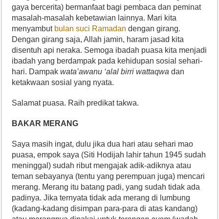
gaya bercerita) bermanfaat bagi pembaca dan peminat
masalah-masalah kebetawian lainnya. Mari kita
menyambut
bulan suci Ramadan
dengan girang.
Dengan girang saja, Allah jamin, haram jasad kita
disentuh api neraka. Semoga ibadah puasa kita menjadi
ibadah yang berdampak pada kehidupan sosial sehari-
hari. Dampak
wata’awanu ‘alal birri wattaqwa
dan
ketakwaan sosial yang nyata.
Salamat puasa. Raih predikat takwa.
BAKAR MERANG
Saya masih ingat, dulu jika dua hari atau sehari mao
puasa, empok saya (Siti Hodijah lahir tahun 1945 sudah
meninggal) sudah ribut mengajak adik-adiknya atau
teman sebayanya (tentu yang perempuan juga) mencari
merang. Merang itu batang padi, yang sudah tidak ada
padinya. Jika ternyata tidak ada merang di lumbung
(kadang-kadang disimpan para-para di atas kandang)