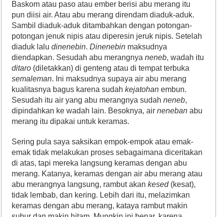
Baskom atau paso atau ember berisi abu merang itu
pun diisi air. Atau abu merang direndam diaduk-aduk.
Sambil diaduk-aduk ditambahkan dengan potongan-
potongan jenuk nipis atau diperesin jeruk nipis. Setelah
diaduk lalu
dinenebin
.
Dinenebin
maksudnya
diendapkan. Sesudah abu merangnya
neneb
, wadah itu
ditaro
(diletakkan) di genteng atau di tempat terbuka
semaleman
. Ini maksudnya supaya air abu merang
kualitasnya bagus karena sudah
kejatohan
embun.
Sesudah itu air yang abu merangnya sudah
neneb
,
dipindahkan ke wadah lain. Besoknya, air
neneban
abu
merang itu dipakai untuk keramas.
Sering pula saya saksikan empok-empok atau emak-
emak tidak melakukan proses sebagaimana diceritakan
di atas, tapi mereka langsung keramas dengan abu
merang. Katanya, keramas dengan air abu merang atau
abu merangnya langsung, rambut akan
kesed
(kesat),
tidak lembab, dan kering. Lebih dari itu, melazimkan
keramas dengan abu merang, kataya rambut makin
subur dan makin hitam. Mungkin ini benar, karena