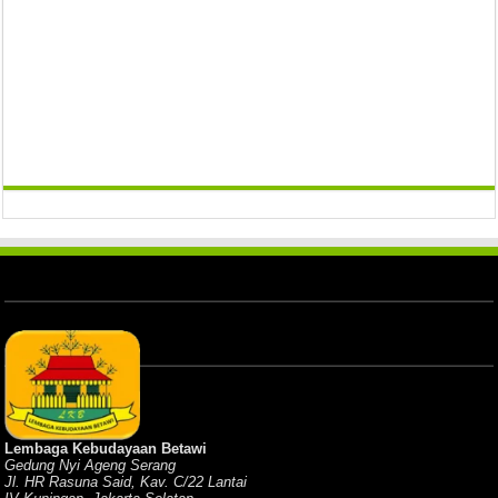
Lembaga Kebudayaan Betawi
Gedung Nyi Ageng Serang
Jl. HR Rasuna Said, Kav. C/22 Lantai