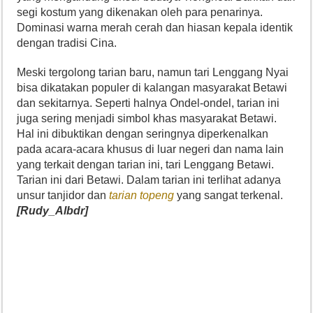
segi kostum yang dikenakan oleh para penarinya.
Dominasi warna merah cerah dan hiasan kepala identik
dengan tradisi Cina.
Meski tergolong tarian baru, namun tari Lenggang Nyai
bisa dikatakan populer di kalangan masyarakat Betawi
dan sekitarnya. Seperti halnya Ondel-ondel, tarian ini
juga sering menjadi simbol khas masyarakat Betawi.
Hal ini dibuktikan dengan seringnya diperkenalkan
pada acara-acara khusus di luar negeri dan nama lain
yang terkait dengan tarian ini, tari Lenggang Betawi.
Tarian ini dari Betawi. Dalam tarian ini terlihat adanya
unsur tanjidor dan
tarian topeng
yang sangat terkenal.
[Rudy_Albdr]