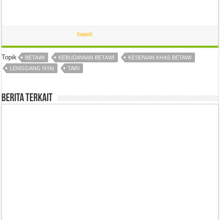
tweet
Topik
BETAWI
KEBUDAYAAN BETAWI
KESENIAN KHAS BETAWI
LENGGANG NYAI
TARI
Berita Terkait