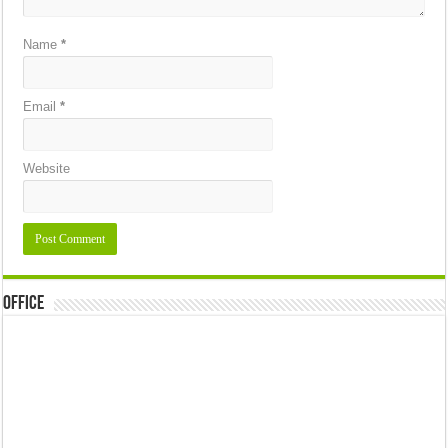
Name
*
Email
*
Website
Office