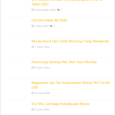
Tahun 2021
8 December 2021
1
GESAH ANAK BETAWI
4 May 2022
1
Wisata Ancol Dan Cerita Mistisnya Yang Melegenda
7 June 2021
Keroncong Jantung Hati Oleh Yoyo Muchtar
6 June 2021
Regenerasi dan Tari Kontemporer Warnai HUT ke-50
LKB
15 July 2026
Visi Misi Lembaga Kebudayaan Betawi
6 June 2021