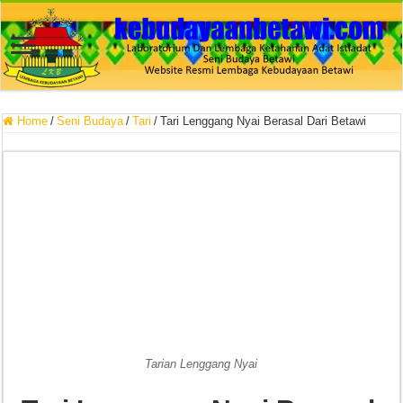
Home
/
Seni Budaya
/
Tari
/
Tari Lenggang Nyai Berasal Dari Betawi
Tarian Lenggang Nyai