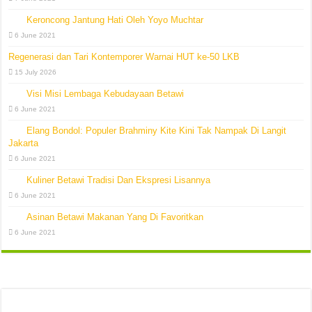
Keroncong Jantung Hati Oleh Yoyo Muchtar
6 June 2021
Regenerasi dan Tari Kontemporer Warnai HUT ke-50 LKB
15 July 2026
Visi Misi Lembaga Kebudayaan Betawi
6 June 2021
Elang Bondol: Populer Brahminy Kite Kini Tak Nampak Di Langit
Jakarta
6 June 2021
Kuliner Betawi Tradisi Dan Ekspresi Lisannya
6 June 2021
Asinan Betawi Makanan Yang Di Favoritkan
6 June 2021