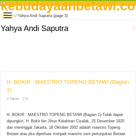
Home
/
Yahya Andi Saputra (page 3)
Yahya Andi Saputra
H. BOKIR : MAESTRO TOPENG BETAWI (Bagian
1)
Tokoh
0
H. BOKIR : MAESTRO TOPENG BETAWI (Bagian 1)-Tidak dapat
dipungkiri, H. Bokir bin Jihun Kelahiran Cisalak, 25 Desember 1925
dan meninggal Jakarta, 18 Oktober 2002 adalah maestro Topeng
Betawi atau jika diperluas menjadi maestro seni pertunjukan Betawi.