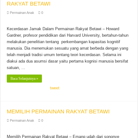
RAKYAT BETAWI
Permainan Anak
0
Kecerdasan Jamak Dalam Permainan Rakyat Betawi – Howard
Gardner, profesor pendidikan dari Harvard University, bertahun-tahun
melakukan penelitian tentang perkembangan kapasitas kognitif
manusia. Dia menemukan sesuatu yang amat berbeda dengan yang
telah menjadi tradisi umum tentang teori kecerdasan. Selama ini
diakui ada dua asumsi dasar yaitu pertama kognisi manusia bersifat
satuan, …
Baca Selanjutnya »
tweet
MEMILIH PERMAINAN RAKYAT BETAWI
Permainan Anak
0
Memilih Permainan Rakyat Betawi – Emang udah dari sononye