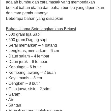
adalah bumbu dan cara masak yang membedakan
berikut bahan utama dan bahan bumbu yang diperlukan
dan cara pembuatannya.
Beberapa bahan yang disiapkan
Bahan Utama Soto tangkar khas Betawi
• 500 gram Iga Sapi
• 500 gram Daging sapi
• Serai memarkan – 4 batang
• Lengkuas, memarkan – 6 cm
• Daun salam – 4 lembar
• Daun jeruk – 8 lembar
• Kapulaga – 6 butir
• Kembang lawang – 2 buah
• Kayu manis – 8 cm
• Cengkeh – 8 butir
• Gula jawa, sisir – 2 sdm
• Garam
• Air
• Santan
• Minyak goreng, untuk menumis