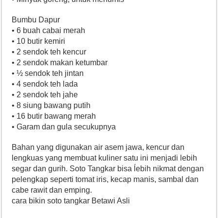
Bumbu Dapur
• 6 buah cabai merah
• 10 butir kemiri
• 2 sendok teh kencur
• 2 sendok makan ketumbar
• ½ sendok teh jintan
• 4 sendok teh lada
• 2 sendok teh jahe
• 8 siung bawang putih
• 16 butir bawang merah
• Garam dan gula secukupnya
Bahan yang digunakan air asem jawa, kencur dan
lengkuas yang membuat kuliner satu ini menjadi lebih
segar dan gurih. Soto Tangkar bisa ĺebih nikmat dengan
pelengkap seperti tomat iris, kecap manis, sambal dan
cabe rawit dan emping.
cara bikin soto tangkar Betawi Asli