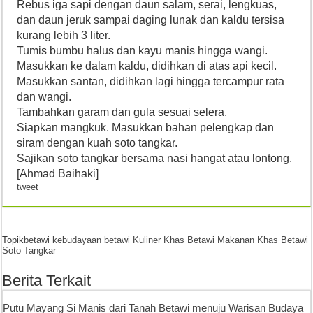
Rebus iga sapi dengan daun salam, serai, lengkuas,
dan daun jeruk sampai daging lunak dan kaldu tersisa
kurang lebih 3 liter.
Tumis bumbu halus dan kayu manis hingga wangi.
Masukkan ke dalam kaldu, didihkan di atas api kecil.
Masukkan santan, didihkan lagi hingga tercampur rata
dan wangi.
Tambahkan garam dan gula sesuai selera.
Siapkan mangkuk. Masukkan bahan pelengkap dan
siram dengan kuah soto tangkar.
Sajikan soto tangkar bersama nasi hangat atau lontong.
[Ahmad Baihaki]
tweet
Topik
betawi
kebudayaan betawi
Kuliner Khas Betawi
Makanan Khas Betawi
Soto Tangkar
Berita Terkait
Putu Mayang Si Manis dari Tanah Betawi menuju Warisan Budaya