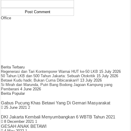
Office
Berita Terbaru
Regenerasi dan Tari Kontemporer Warnai HUT ke-50 LKB
15 July 2026
50 Tahun LKB dan 500 Tahun Jakarta: Sebuah Otokritik
15 July 2026
Betawi Kudu hadir, Bukan Cuma Dibicarakan!!
13 July 2026
Si Mirah dari Marunda, Putri Bang Bodong Jagoan Kampung yang
Pemberani
4 June 2026
Berita Popular
Gabus Pucung Khas Betawi Yang Di Gemari Masyarakat
25 June 2021
2
DKI Jakarta Kembali Menyumbangkan 6 WBTB Tahun 2021
8 December 2021
1
GESAH ANAK BETAWI
4 May 2022
1