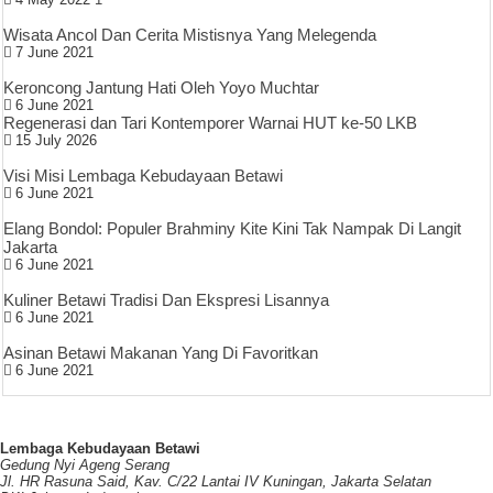
Wisata Ancol Dan Cerita Mistisnya Yang Melegenda
7 June 2021
Keroncong Jantung Hati Oleh Yoyo Muchtar
6 June 2021
Regenerasi dan Tari Kontemporer Warnai HUT ke-50 LKB
15 July 2026
Visi Misi Lembaga Kebudayaan Betawi
6 June 2021
Elang Bondol: Populer Brahminy Kite Kini Tak Nampak Di Langit
Jakarta
6 June 2021
Kuliner Betawi Tradisi Dan Ekspresi Lisannya
6 June 2021
Asinan Betawi Makanan Yang Di Favoritkan
6 June 2021
Lembaga Kebudayaan Betawi
Gedung Nyi Ageng Serang
Jl. HR Rasuna Said, Kav. C/22 Lantai IV Kuningan, Jakarta Selatan