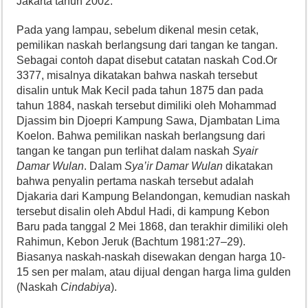
Jakarta tahun 2002.
Pada yang lampau, sebelum dikenal mesin cetak,
pemilikan naskah berlangsung dari tangan ke tangan.
Sebagai contoh dapat disebut catatan naskah Cod.Or
3377, misalnya dikatakan bahwa naskah tersebut
disalin untuk Mak Kecil pada tahun 1875 dan pada
tahun 1884, naskah tersebut dimiliki oleh Mohammad
Djassim bin Djoepri Kampung Sawa, Djambatan Lima
Koelon. Bahwa pemilikan naskah berlangsung dari
tangan ke tangan pun terlihat dalam naskah
Syair
Damar Wu
l
an
. Dalam
Sya’ir Damar Wu
l
an
dikatakan
bahwa penyalin pertama naskah tersebut adalah
Djakaria dari Kampung Belandongan, kemudian naskah
tersebut disalin oleh Abdul Hadi, di kampung Kebon
Baru pada tanggal 2 Mei 1868, dan terakhir dimiliki oleh
Rahimun, Kebon Jeruk (Bachtum 1981:27–29).
Biasanya naskah-naskah disewakan dengan harga 10-
15 sen per malam, atau dijual dengan harga lima gulden
(Naskah
Cindabiya
).