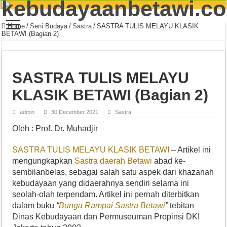
Home
/
Seni Budaya
/
Sastra
/
SASTRA TULIS MELAYU KLASIK
BETAWI (Bagian 2)
SASTRA TULIS MELAYU
KLASIK BETAWI (Bagian 2)
admin
30 December 2021
Sastra
Oleh : Prof. Dr. Muhadjir
SASTRA TULIS MELAYU KLASIK BETAWI
– Artikel ini
mengungkapkan
Sastra daerah Betawi
abad ke-
sembilanbelas, sebagai salah satu aspek dari khazanah
kebudayaan yang didaerahnya sendiri selama ini
seolah-olah terpendam. Artikel ini pernah diterbitkan
dalam buku
“
Bunga Rampai Sastra Betawi
”
tebitan
Dinas Kebudayaan dan Permuseuman Propinsi DKI