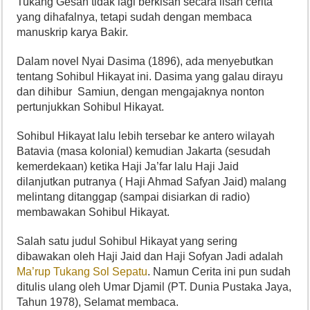
Tukang Gesah tidak lagi berkisah secara lisan cerita
yang dihafalnya, tetapi sudah dengan membaca
manuskrip karya Bakir.
Dalam novel Nyai Dasima (1896), ada menyebutkan
tentang Sohibul Hikayat ini. Dasima yang galau dirayu
dan dihibur Samiun, dengan mengajaknya nonton
pertunjukkan Sohibul Hikayat.
Sohibul Hikayat lalu lebih tersebar ke antero wilayah
Batavia (masa kolonial) kemudian Jakarta (sesudah
kemerdekaan) ketika Haji Ja’far lalu Haji Jaid
dilanjutkan putranya ( Haji Ahmad Safyan Jaid) malang
melintang ditanggap (sampai disiarkan di radio)
membawakan Sohibul Hikayat.
Salah satu judul Sohibul Hikayat yang sering
dibawakan oleh Haji Jaid dan Haji Sofyan Jadi adalah
Ma’rup Tukang Sol Sepatu
. Namun Cerita ini pun sudah
ditulis ulang oleh Umar Djamil (PT. Dunia Pustaka Jaya,
Tahun 1978), Selamat membaca.