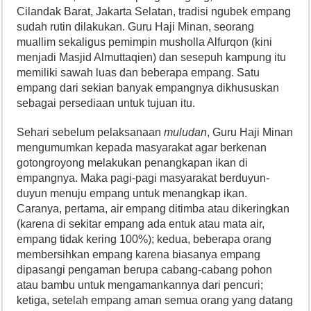
Cilandak Barat, Jakarta Selatan, tradisi ngubek empang
sudah rutin dilakukan. Guru Haji Minan, seorang
muallim sekaligus pemimpin musholla Alfurqon (kini
menjadi Masjid Almuttaqien) dan sesepuh kampung itu
memiliki sawah luas dan beberapa empang. Satu
empang dari sekian banyak empangnya dikhususkan
sebagai persediaan untuk tujuan itu.
Sehari sebelum pelaksanaan
muludan
, Guru Haji Minan
mengumumkan kepada masyarakat agar berkenan
gotongroyong melakukan penangkapan ikan di
empangnya. Maka pagi-pagi masyarakat berduyun-
duyun menuju empang untuk menangkap ikan.
Caranya, pertama, air empang ditimba atau dikeringkan
(karena di sekitar empang ada entuk atau mata air,
empang tidak kering 100%); kedua, beberapa orang
membersihkan empang karena biasanya empang
dipasangi pengaman berupa cabang-cabang pohon
atau bambu untuk mengamankannya dari pencuri;
ketiga, setelah empang aman semua orang yang datang