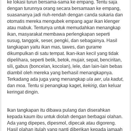
ke lokasi turun bersama-sama ke empang. Tentu saja
dengan turunnya orang secara bersamaan ke empang,
suasananya jadi riuh-rendah dengan canda sukaria dan
otomatis mereka mengubek empang agar ikan klenger
atau mabuk. Tentunya untuk memudahkan menangkap
ikan, masyarakat membawa perlengkapan seperti
susug, tanggok, seser, pengki, dan sebagainya. Hasil
tangkapan yaitu ikan mas, tawes, dan gurame
dikumpulkan di satu tempat. Ikan-ikan kecil yang tidak
dipelihara, seperti betik, betok, mujair, sepat, benciritan,
sili, gabus (boncelan, kocolan), lele, dan lain-lain bebas
diambil oleh mereka yang berhasil menangkapnya.
Terkadang ada juga yang menangkap
ula aer
,
ula kadut
,
dan
moa
. Tentu si penangkap kaget,
kekirig
, dan keluar
keringat dingin.
Ikan tangkapan itu dibawa pulang dan diserahkan
kepada kaum ibu untuk diolah dengan berbagai olahan.
Ada yang dipepes, dipesmol, dipecak atau digoreng.
Hasil olahan itulah yang nanti diberikan kepada jamaah