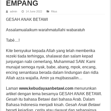
EMPANG
admin
14 June 2022
Ritus
GESAH ANAK BETAWI
Assalamualaikum warahmatullahi wabaratuh
Tabè…!
Kite bersyukur kepada Allah yang telah memberika
rezeki tiada terhingga, shalawat dan salam kepad
junjungan nabi cemerlang, Muhammad SAW. Kami
munajat semoga nyak, babe, abang, mpok, encang,
encing senantiasa berada dalam lindungan dan ridla
Allah azza wajalla. Amin ya mujibassailin…
Laman
www.kebudayaanbetawi.com
menurunkan
artikel dengan tema besarnya GESAH ANAK BETAWI.
Gesah
itu bahasa Betawi dari bahasa Arab. Dalam
Bahasa Indonesia menjadi kisah.
Gesah
Anak Betawi
berarti kejadian, cerita atau riwayat dan sebagainya