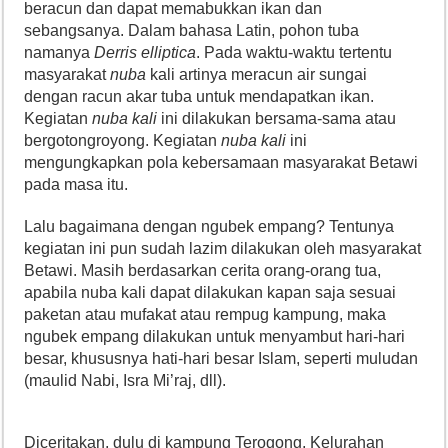
beracun dan dapat memabukkan ikan dan
sebangsanya. Dalam bahasa Latin, pohon tuba
namanya
Derris elliptica
. Pada waktu-waktu tertentu
masyarakat
nuba
kali artinya meracun air sungai
dengan racun akar tuba untuk mendapatkan ikan.
Kegiatan
nuba
kali
ini dilakukan bersama-sama atau
bergotongroyong. Kegiatan
nuba kali
ini
mengungkapkan pola kebersamaan masyarakat Betawi
pada masa itu.
Lalu bagaimana dengan ngubek empang? Tentunya
kegiatan ini pun sudah lazim dilakukan oleh masyarakat
Betawi. Masih berdasarkan cerita orang-orang tua,
apabila nuba kali dapat dilakukan kapan saja sesuai
paketan atau mufakat atau rempug kampung, maka
ngubek empang dilakukan untuk menyambut hari-hari
besar, khususnya hati-hari besar Islam, seperti muludan
(maulid Nabi, Isra Mi’raj, dll).
Diceritakan, dulu di kampung Terogong, Kelurahan