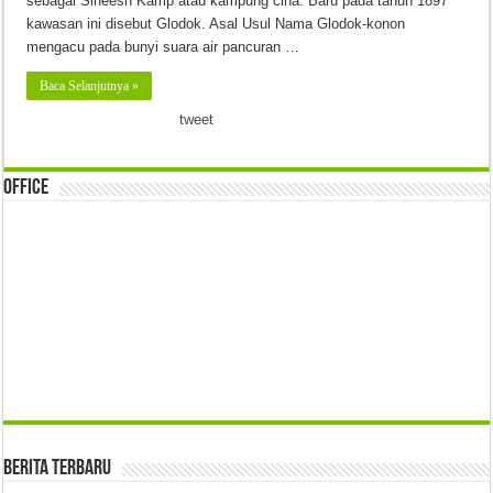
sebagai Sineesh Kamp atau kampung cina. Baru pada tahun 1897
kawasan ini disebut Glodok. Asal Usul Nama Glodok-konon
mengacu pada bunyi suara air pancuran …
Baca Selanjutnya »
tweet
Office
Berita Terbaru