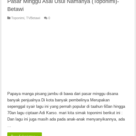
Pasar Minggu Asal Usul Namanya (Toponimi)-
Betawi
Toponimi
,
TVBetawi
0
Papaya manga pisang jambu di bawa dari pasar minggu disana
banyak penjualnya Di kota banyak pembelinya Merupakan
sepenggal syair lagu ini yang pernah popular di taahun 60an hingga
70an lagu ciptaan Adi Karso. mari kita simak toponimi berikut ini :
Dan lagu ini juga masih ada pada anak-anak menyanyikannya, ada
…