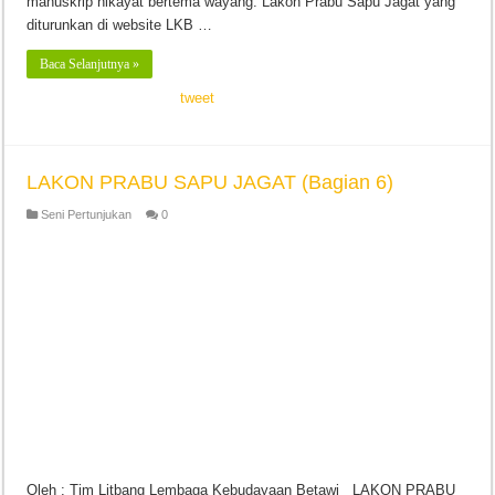
manuskrip hikayat bertema wayang. Lakon Prabu Sapu Jagat yang
diturunkan di website LKB …
Baca Selanjutnya »
tweet
LAKON PRABU SAPU JAGAT (Bagian 6)
Seni Pertunjukan
0
Oleh : Tim Litbang Lembaga Kebudayaan Betawi LAKON PRABU