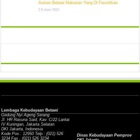
Asinan Betawi Makanan Yang Di Favoritkan
6 June 2021
Lembaga Kebudayaan Betawi
Gedung Nyi Ageng Serang
Jl. HR Rasuna Said, Kav. C/22 Lantai
IV Kuningan, Jakarta Selatan
DKI Jakarta, Indonesia
Kode Pos : 12950 Telp : (021) 526
Dinas Kebudayaan Pemprov
3234 Fax : (021) 526 3234
DKI Jakarta