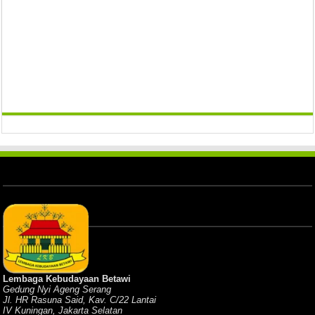
Lembaga Kebudayaan Betawi
Gedung Nyi Ageng Serang
Jl. HR Rasuna Said, Kav. C/22 Lantai
IV Kuningan, Jakarta Selatan