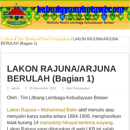
Home
/
Seni Budaya
/
Seni Pertunjukan
/
LAKON RAJUNA/ARJUNA
BERULAH (Bagian 1)
LAKON RAJUNA/ARJUNA
BERULAH (Bagian 1)
admin
25 November 2021
Seni Pertunjukan
Oleh : Tim Litbang Lembaga Kebudayaan Betawi
Lakon Rajuna
–
Muhammad Bakir
aktif menulis atau
menyalin karya sastra antara 1884-1906, menghasilkan
tidak kurang 14
manuskrip hikayat bertema wayang
.
Lakon Rajuna yang diturunkan di web LKB ini salah