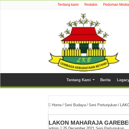
.
Tentang kami
Redaksi
Pedoman Media 
Tentang Kami
Berita
Legac
Home
/
Seni Budaya
/
Seni Pertunjukan
/
LAKO
LAKON MAHARAJA GAREBEG 
admin
25 December 2021
Seni Pertunjukan