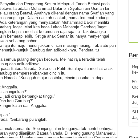
 Penyalin dan Pengarang Sastra Melayu di Tanah Betawi pada
 Betawi. Ia adalah Muhammad Bakir bin Syafian bin Usman bin
eliau orang Betawi. Ayahnya dikenal dengan nama Syafian yang
pengarang juga. Dalam naskah-naskah, nama tersebut kadang
l. Ada keterangan yang menyatakan
Muhammad Bakir
memiliki
arebeg Jagat. Mari kita baca Lakon Maharaja Garebeg Jagat.
gkan kepala melihat kerumunan raja-raja itu. Tak disangka
asih berharap lebih. Ketiga anak Semar itu hanya menyeringai
bawah sebatang pohon.
a raja itu maju menunjukkan cincin masing-masing. Tak satu pun
menunjuk-nunjuk Garubug dan adik-adiknya. Pendeta itu
Ber
eka semua pulang dengan kecewa. Melihat raja terakhir telah
ubug dan adik-adiknya.
Re
pada Batara Narada. Suka cita Patih Suralaya itu melihat anak-
ke
Garubug mempersembahkan cincin itu.
a Narada. “Sungguh mujur nasibku, cincin pusaka ini dapat
50
 Anggalia.
Oto
lian inginkan?”
…jadi orang berpangkat tinggi.”
Bet
 “Dan kau Garubug?”
Jul
 ingin kalah dari Anggalia.
Si 
mpan.”
Ja
rada. “Sekarang pulanglah,
a anak semar itu. Sepanjang jalan ketiganya tak henti hentinya
ran yang dijanjikan Batara Narada. Di lereng gunung Mahameru,
berkerumun. Mereka semua murka karena telah ditipu Garubug dan