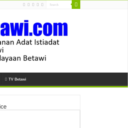
TV Betawi
ice