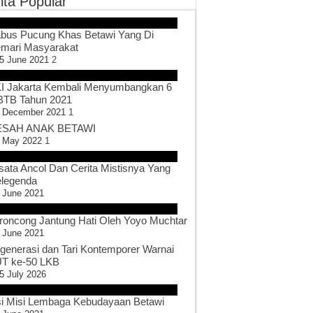
ita Popular
bus Pucung Khas Betawi Yang Di
mari Masyarakat
5 June 2021
2
I Jakarta Kembali Menyumbangkan 6
TB Tahun 2021
 December 2021
1
SAH ANAK BETAWI
 May 2022
1
sata Ancol Dan Cerita Mistisnya Yang
legenda
 June 2021
roncong Jantung Hati Oleh Yoyo Muchtar
 June 2021
generasi dan Tari Kontemporer Warnai
T ke-50 LKB
5 July 2026
si Misi Lembaga Kebudayaan Betawi