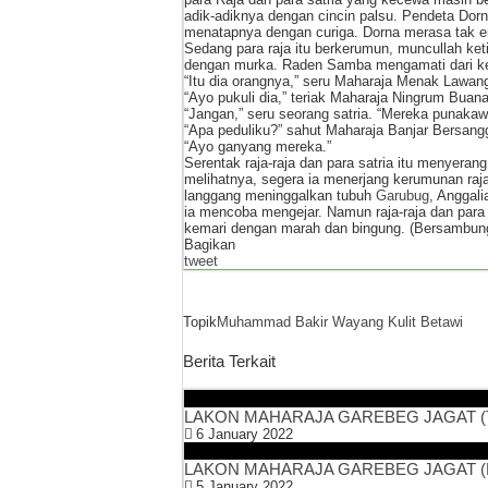
adik-adiknya dengan cincin palsu. Pendeta Do
menatapnya dengan curiga. Dorna merasa tak en
Sedang para raja itu berkerumun, muncullah ket
dengan murka. Raden Samba mengamati dari kejauh
“Itu dia orangnya,” seru Maharaja Menak Lawang
“Ayo pukuli dia,” teriak Maharaja Ningrum Buana
“Jangan,” seru seorang satria. “Mereka punakaw
“Apa peduliku?” sahut Maharaja Banjar Bersang
“Ayo ganyang mereka.”
Serentak raja-raja dan para satria itu menyer
melihatnya, segera ia menerjang kerumunan raja-r
langgang meninggalkan tubuh
Garubug
, Anggal
ia mencoba mengejar. Namun raja-raja dan para s
kemari dengan marah dan bingung. (Bersambun
Bagikan
tweet
Topik
Muhammad Bakir
Wayang Kulit Betawi
Berita Terkait
LAKON MAHARAJA GAREBEG JAGAT (T
6 January 2022
LAKON MAHARAJA GAREBEG JAGAT (Ba
5 January 2022