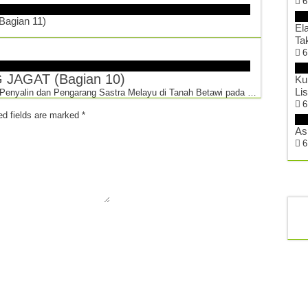
6
gian 11)
El
Ta
6
AGAT (Bagian 10)
Ku
Li
 Penyalin dan Pengarang Sastra Melayu di Tanah Betawi pada …
6
ed fields are marked
*
As
6