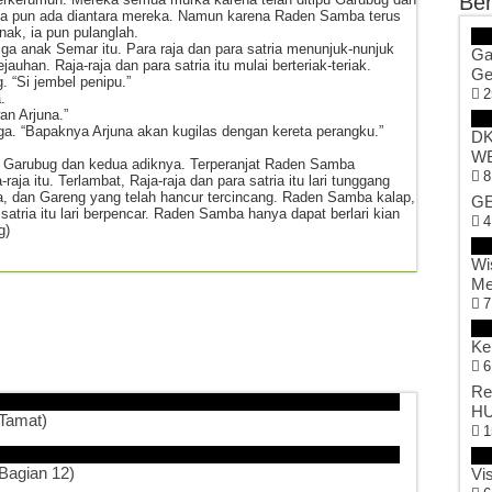
Ber
rna pun ada diantara mereka. Namun karena Raden Samba terus
ak, ia pun pulanglah.
iga anak Semar itu. Para raja dan para satria menunjuk-nunjuk
Ga
an. Raja-raja dan para satria itu mulai berteriak-teriak.
Ge
. “Si jembel penipu.”
2
.
an Arjuna.”
ga. “Bapaknya Arjuna akan kugilas dengan kereta perangku.”
DK
WB
ang Garubug dan kedua adiknya. Terperanjat Raden Samba
8
aja itu. Terlambat, Raja-raja dan para satria itu lari tunggang
ia, dan Gareng yang telah hancur tercincang. Raden Samba kalap,
GE
atria itu lari berpencar. Raden Samba hanya dapat berlari kian
4
g)
Wi
Me
7
Ke
6
Re
HU
amat)
1
gian 12)
Vi