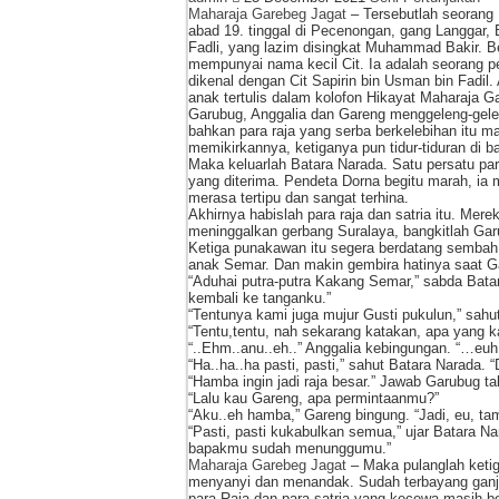
Maharaja Garebeg Jagat
– Tersebutlah seorang
abad 19. tinggal di Pecenongan, gang Langgar,
Fadli, yang lazim disingkat Muhammad Bakir. B
mempunyai nama kecil Cit. Ia adalah seorang 
dikenal dengan Cit Sapirin bin Usman bin Fadi
anak tertulis dalam kolofon Hikayat Maharaja G
Garubug, Anggalia dan Gareng menggeleng-gelen
bahkan para raja yang serba berkelebihan itu m
memikirkannya, ketiganya pun tidur-tiduran di 
Maka keluarlah Batara Narada. Satu persatu par
yang diterima. Pendeta Dorna begitu marah, ia 
merasa tertipu dan sangat terhina.
Akhirnya habislah para raja dan satria itu. Mer
meninggalkan gerbang Suralaya, bangkitlah Gar
Ketiga punakawan itu segera berdatang sembah 
anak Semar. Dan makin gembira hatinya saat 
“Aduhai putra-putra Kakang Semar,” sabda Batar
kembali ke tanganku.”
“Tentunya kami juga mujur Gusti pukulun,” sahut
“Tentu,tentu, nah sekarang katakan, apa yang ka
“..Ehm..anu..eh..” Anggalia kebingungan. “…euh
“Ha..ha..ha pasti, pasti,” sahut Batara Narada.
“Hamba ingin jadi raja besar.” Jawab Garubug tak
“Lalu kau Gareng, apa permintaanmu?”
“Aku..eh hamba,” Gareng bingung. “Jadi, eu, ta
“Pasti, pasti kukabulkan semua,” ujar Batara Na
bapakmu sudah menunggumu.”
Maharaja Garebeg Jagat
– Maka pulanglah ketig
menyanyi dan menandak. Sudah terbayang ganja
para Raja dan para satria yang kecewa masih 