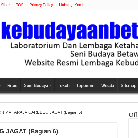
Siber
TOS
Privacy Policy
Hubungi Kami
y
Ritus
Seni Budaya
Tokoh
Toponimi
Wisata
Sitemap
N MAHARAJA GAREBEG JAGAT (Bagian 6)
Off
JAGAT (Bagian 6)