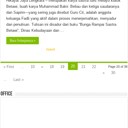
Hikayat Jaya Lengkara – merupakan karya sastra tulis melayu klasik
Betawi, buah karya Muhammad Bakir. Beliau dan ketiga saudaranya
dan Sapirin—yang sering juga disebut Guru Cit, adalah anggota
keluarga Fadli yang aktif dalam proses menerjemahkan, menyadur
dan penulisan. Tulisan ini disadur dari buku “Bunga Rampai Sastra
Betawi”, Dinas Kebudayaan dan …
Baca Selanjutnya »
tweet
20
« First
...
10
«
18
19
21
22
Page 20 of 38
»
30
...
Last »
Office