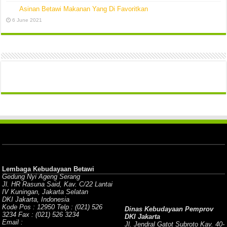
Asinan Betawi Makanan Yang Di Favoritkan
6 June 2021
Lembaga Kebudayaan Betawi
Gedung Nyi Ageng Serang
Jl. HR Rasuna Said, Kav. C/22 Lantai
IV Kuningan, Jakarta Selatan
DKI Jakarta, Indonesia
Kode Pos : 12950 Telp : (021) 526
Dinas Kebudayaan Pemprov
3234 Fax : (021) 526 3234
DKI Jakarta
Email :
Jl. Jendral Gatot Subroto Kav. 40-