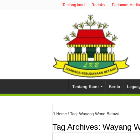
.
Tentang kami
Redaksi
Pedoman Media 
Tentang Kami
Berita
Legac
Home
/
Tag:
Wayang Wong Betawi
Tag Archives:
Wayang W