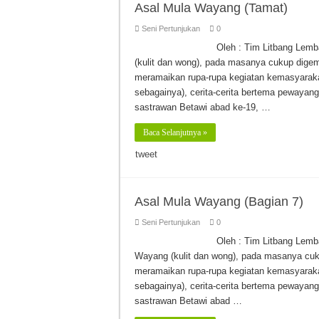
Asal Mula Wayang (Tamat)
Seni Pertunjukan
0
Oleh : Tim Litbang Le
(kulit dan wong), pada masanya cukup digem
meramaikan rupa-rupa kegiatan kemasyaraka
sebagainya), cerita-cerita bertema pewayang
sastrawan Betawi abad ke-19, …
Baca Selanjutnya »
tweet
Asal Mula Wayang (Bagian 7)
Seni Pertunjukan
0
Oleh : Tim Litbang Lem
Wayang (kulit dan wong), pada masanya cuk
meramaikan rupa-rupa kegiatan kemasyaraka
sebagainya), cerita-cerita bertema pewayang
sastrawan Betawi abad …