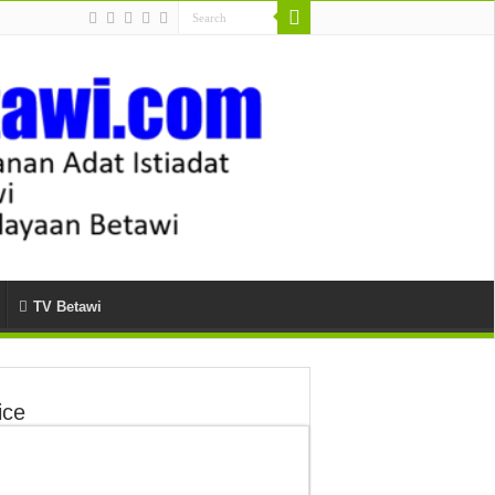
TV Betawi
ice