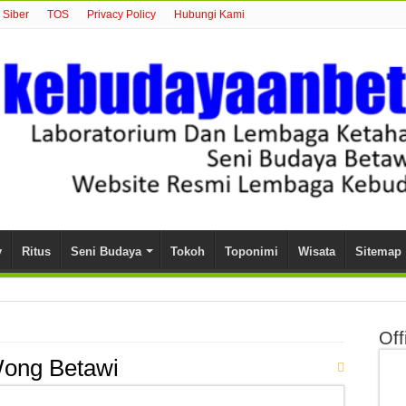
Siber
TOS
Privacy Policy
Hubungi Kami
y
Ritus
Seni Budaya
Tokoh
Toponimi
Wisata
Sitemap
Off
ong Betawi