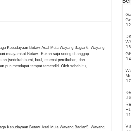
Ber
Ga
Ge
2
DK
WB
8
baga Kebudayaan Betawi Asal Mula Wayang Bagian6. Wayang
GE
ari msayarakat Betawi. Bukan saja sering ditanggap
4
tan (sedekah bumi, haul, resepsi pernikahan, dan
an pun mendapat tempat tersendiri. Oleh sebab itu,
Wi
Me
7
Ke
6
Re
HU
1
Vi
baga Kebudayaan Betawi Asal Mula Wayang Bagian5. Wayang