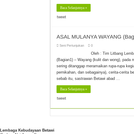
Baca Selanjutnya »
tweet
ASAL MULANYA WAYANG (Bagi
Seni Pertunjukan
0
Oleh : Tim Litbang L
(Bagian1) – Wayang (kulit dan wong), pada
sering ditanggap meramaikan rupa-rupa kegi
pernikahan, dan sebagainya), cerita-cerita
sebab itu, sastrawan Betawi abad …
Baca Selanjutnya »
tweet
Lembaga Kebudayaan Betawi