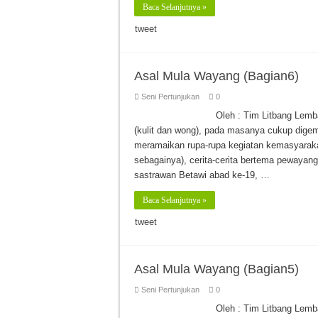
Baca Selanjutnya »
tweet
Asal Mula Wayang (Bagian6)
Seni Pertunjukan
0
Oleh : Tim Litbang Lem
(kulit dan wong), pada masanya cukup digem
meramaikan rupa-rupa kegiatan kemasyaraka
sebagainya), cerita-cerita bertema pewayang
sastrawan Betawi abad ke-19, …
Baca Selanjutnya »
tweet
Asal Mula Wayang (Bagian5)
Seni Pertunjukan
0
Oleh : Tim Litbang Lem