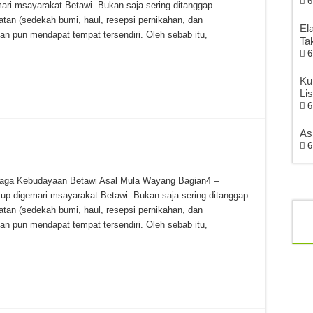
6
ari msayarakat Betawi. Bukan saja sering ditanggap
tan (sedekah bumi, haul, resepsi pernikahan, dan
El
an pun mendapat tempat tersendiri. Oleh sebab itu,
Ta
6
Ku
Li
6
As
6
baga Kebudayaan Betawi Asal Mula Wayang Bagian4 –
up digemari msayarakat Betawi. Bukan saja sering ditanggap
tan (sedekah bumi, haul, resepsi pernikahan, dan
an pun mendapat tempat tersendiri. Oleh sebab itu,