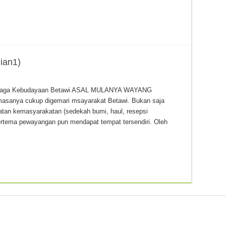
an1)
embaga Kebudayaan Betawi ASAL MULANYA WAYANG
 masanya cukup digemari msayarakat Betawi. Bukan saja
atan kemasyarakatan (sedekah bumi, haul, resepsi
 bertema pewayangan pun mendapat tempat tersendiri. Oleh