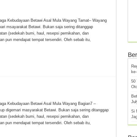
mbaga Kebudayaan Betawi Asal Mula Wayang Tamat– Wayang
ari msayarakat Betawi. Bukan saja sering ditanggap
tan (sedekah bumi, haul, resepsi pernikahan, dan
an pun mendapat tempat tersendiri. Oleh sebab itu,
Ber
Re
ke
50
Oto
Bet
Jul
baga Kebudayaan Betawi Asal Mula Wayang Bagian7 –
up digemari masyarakat Betawi. Bukan saja sering ditanggap
Si 
tan (sedekah bumi, haul, resepsi pernikahan, dan
Ja
an pun mendapat tempat tersendiri. Oleh sebab itu,