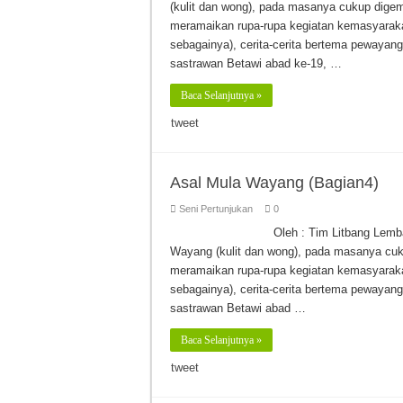
(kulit dan wong), pada masanya cukup digem
meramaikan rupa-rupa kegiatan kemasyaraka
sebagainya), cerita-cerita bertema pewayang
sastrawan Betawi abad ke-19, …
Baca Selanjutnya »
tweet
Asal Mula Wayang (Bagian4)
Seni Pertunjukan
0
Oleh : Tim Litbang Lem
Wayang (kulit dan wong), pada masanya cuk
meramaikan rupa-rupa kegiatan kemasyaraka
sebagainya), cerita-cerita bertema pewayang
sastrawan Betawi abad …
Baca Selanjutnya »
tweet